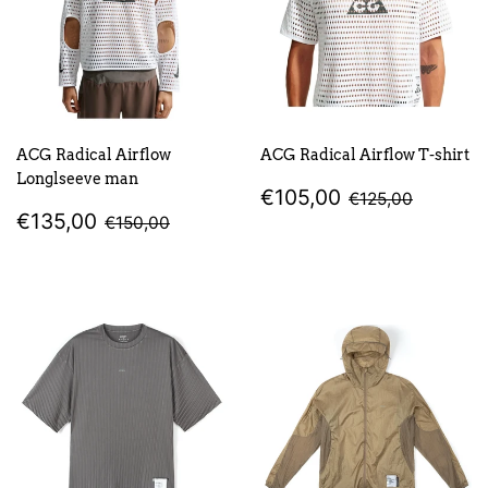
ACG Radical Airflow
ACG Radical Airflow T-shirt
Longlseeve man
PREZZO
€105,00
PREZZO DI LI
€125,0
€105,00
€125,00
PREZZO
€135,00
SCONTATO
PREZZO DI LISTINO
€150,00
€135,00
€150,00
SCONTATO