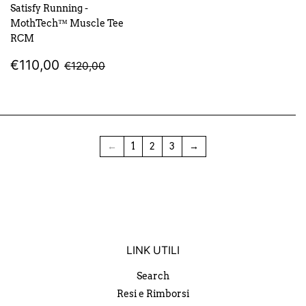
Satisfy Running -
MothTech™ Muscle Tee
RCM
PREZZO
€110,00
PREZZO DI LISTINO
€120,00
€110,00
€120,00
SCONTATO
←
1
2
3
→
LINK UTILI
Search
Resi e Rimborsi