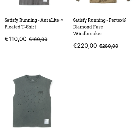
Satisfy Running - AuraLite™
Satisfy Running - Pertex®
Pleated T‑Shirt
Diamond Fuse
Windbreaker
PREZZO
€110,00
PREZZO DI LISTINO
€160,00
€110,00
€160,00
SCONTATO
PREZZO
€220,00
PREZZO DI L
€280,
€220,00
€280,00
SCONTATO