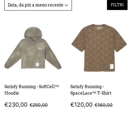
FILTRI
Satisfy Running - SoftCell™
Satisfy Running -
Hoodie
SpaceLace™ T‑Shirt
PREZZO
€230,00
PREZZO
€120,00
PREZZO DI LISTINO
€250,00
PREZZO DI LI
€160,0
€230,00
€120,00
€250,00
€160,00
SCONTATO
SCONTATO