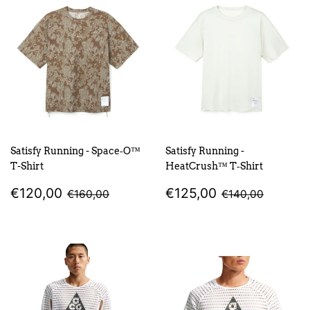
Satisfy Running - Space‑O™
Satisfy Running -
T-Shirt
HeatCrush™ T‑Shirt
PREZZO
€120,00
PREZZO
€125,00
PREZZO DI LISTINO
€160,00
PREZZO DI LI
€140,0
€120,00
€125,00
€160,00
€140,00
SCONTATO
SCONTATO