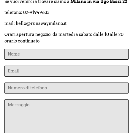
Se vuoi venirci a trovare siamo a
Milano in via Ugo Bassi 22
telefono: 02-91949633
mail: hello@runawaymilano.it
Orari apertura negozio: da martedì a sabato dalle 10 alle 20
orario continuato
Nome
Email
Numero
di
telefono
Messaggio