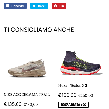
Condividi
Condividi
Tweet
Twitta
Pin
Pinna
su
su
su
Facebook
Twitter
Pinterest
TI CONSIGLIAMO ANCHE
Hoka - Tecton X 3
PREZZO
€160,00
PREZZO DI LI
€250,
€160,00
NIKE ACG ZEGAMA TRAIL
€250,00
SCONTATO
PREZZO
€135,00
PREZZO DI LISTINO
€170,00
€135,00
€170,00
RISPARMIA €90