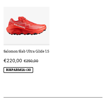
Salomon Slab Ultra Glide 1.5
PREZZO
€220,00
PREZZO DI LISTINO
€250,00
€220,00
€250,00
SCONTATO
RISPARMIA €30