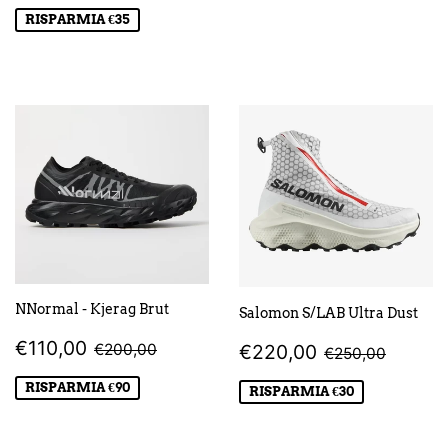
SCONTATO
RISPARMIA €35
NNormal - Kjerag Brut
Salomon S/LAB Ultra Dust
PREZZO
€110,00
PREZZO DI LISTINO
€200,00
PREZZO
€220,00
€110,00
PREZZO DI L
€250,
€200,00
€220,00
€250,00
SCONTATO
SCONTATO
RISPARMIA €90
RISPARMIA €30