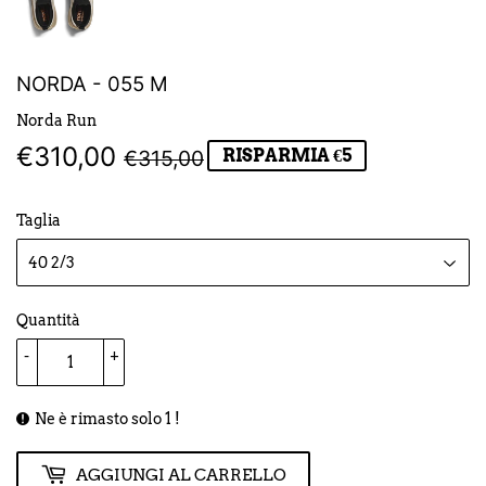
NORDA - 055 M
Norda Run
€310,00
PREZZO
€315,00
PREZZO
€310,00
€315,00
RISPARMIA €5
DI
SCONTATO
Taglia
LISTINO
Quantità
-
+
Ne è rimasto solo 1 !
AGGIUNGI AL CARRELLO