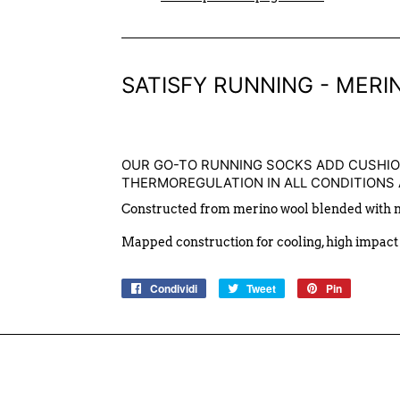
SATISFY RUNNING - MER
OUR GO-TO RUNNING SOCKS ADD CUSHIO
THERMOREGULATION IN ALL CONDITIONS
Constructed from merino wool blended with ny
Mapped construction for cooling, high impact
Condividi
Condividi
Tweet
Twitta
Pin
Pinna
su
su
su
Facebook
Twitter
Pinterest