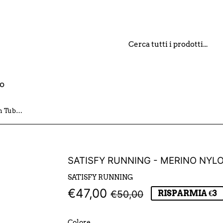
o
Satisfy Running - Merino Nylon Tube Socks
SATISFY RUNNING - MERINO NYL
SATISFY RUNNING
€47,00
PREZZO
€50,00
PREZZO
€47,00
€50,00
RISPARMIA €3
DI
SCONTATO
Colore