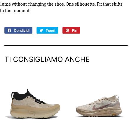
lume without changing the shoe. One silhouette. Fit that shifts
th the moment.
Condividi
Condividi
Tweet
Twitta
Pin
Pinna
su
su
su
Facebook
Twitter
Pinterest
TI CONSIGLIAMO ANCHE