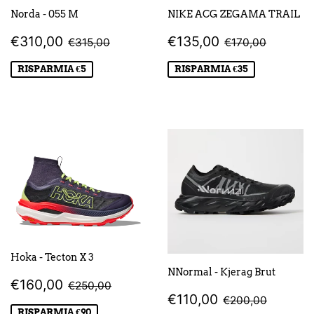
Norda - 055 M
NIKE ACG ZEGAMA TRAIL
PREZZO
€310,00
PREZZO
€135,00
PREZZO DI LISTINO
€315,00
PREZZO DI LI
€170,0
€310,00
€135,00
€315,00
€170,00
SCONTATO
SCONTATO
RISPARMIA €5
RISPARMIA €35
Hoka - Tecton X 3
NNormal - Kjerag Brut
PREZZO
€160,00
PREZZO DI LISTINO
€250,00
€160,00
€250,00
PREZZO
€110,00
SCONTATO
PREZZO DI LI
€200,0
€110,00
€200,00
SCONTATO
RISPARMIA €90