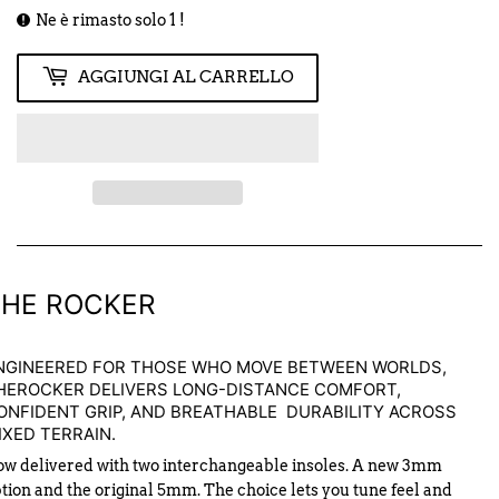
Ne è rimasto solo 1 !
AGGIUNGI AL CARRELLO
THE ROCKER
NGINEERED FOR THOSE WHO MOVE BETWEEN WORLDS,
HEROCKER DELIVERS LONG-DISTANCE COMFORT,
ONFIDENT GRIP, AND BREATHABLE DURABILITY ACROSS
IXED TERRAIN.
w delivered with two interchangeable insoles. A new 3mm
tion and the original 5mm. The choice lets you tune feel and