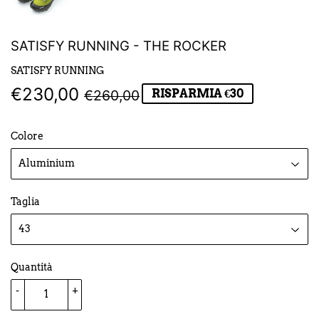
SATISFY RUNNING - THE ROCKER
SATISFY RUNNING
€230,00
PREZZO
€260,00
PREZZO
€230,00
€260,00
RISPARMIA €30
DI
SCONTATO
Colore
LISTINO
Taglia
Quantità
-
+