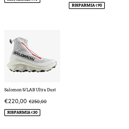
RISPARMIA €90
Salomon S/LAB Ultra Dust
PREZZO
€220,00
PREZZO DI LISTINO
€250,00
€220,00
€250,00
SCONTATO
RISPARMIA €30